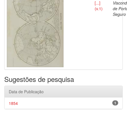
[...]
Viscon
(v.1)
de Port
Seguro
Sugestões de pesquisa
Data de Publicação
1854
1