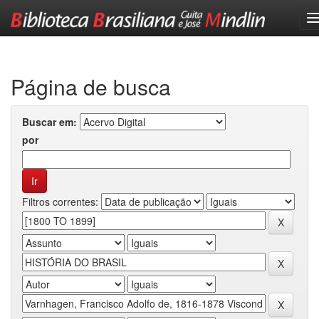
Skip
navigation
Página de busca
Buscar em:
por
Filtros correntes: