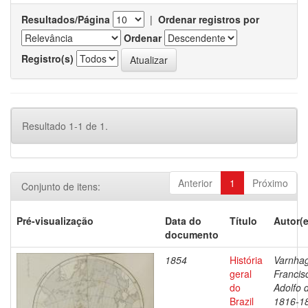
Resultados/Página
|
Ordenar registros por
Ordenar
Registro(s)
Resultado 1-1 de 1.
Anterior
1
Próximo
Conjunto de itens:
Pré-visualização
Data do
Título
Autor(e
documento
1854
História
Varnha
geral
Francis
do
Adolfo 
Brazil
1816-1