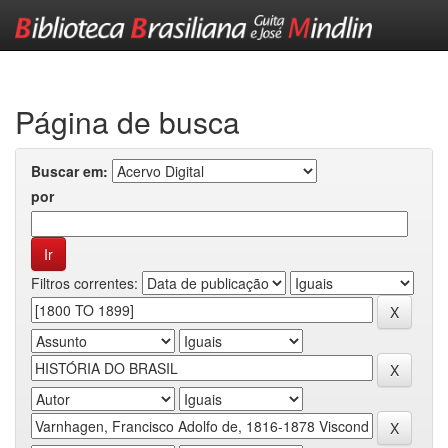
Skip
navigation
Página de busca
Buscar em:
por
Filtros correntes: