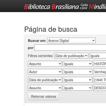
Skip
navigation
Página de busca
Buscar em:
por
Filtros correntes:
Retornar valores