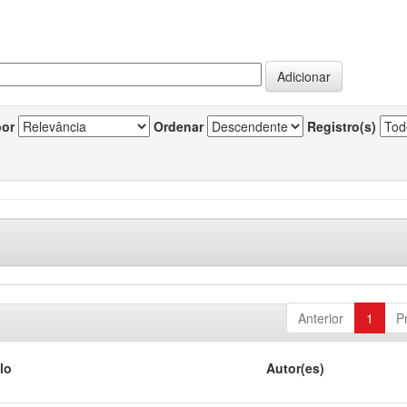
por
Ordenar
Registro(s)
Anterior
1
P
lo
Autor(es)