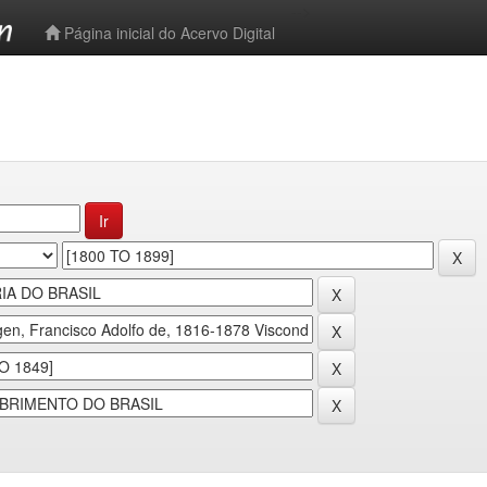
-->
Página inicial do Acervo Digital