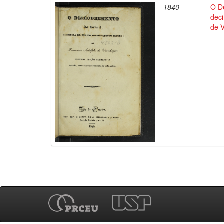
1840
O De
deci
de 