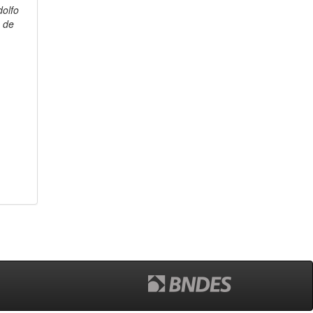
dolfo
 de