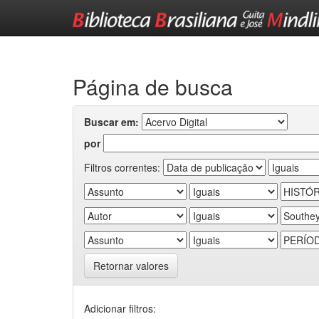
Skip
navigation
Página de busca
Buscar em:
por
Filtros correntes:
Retornar valores
Adicionar filtros: