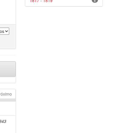
1817 - 1819
2
róximo
1843