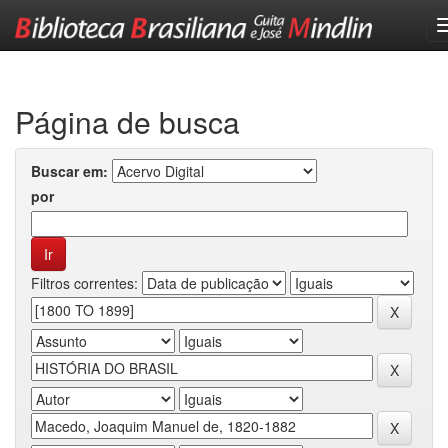
Skip
navigation
Página de busca
Buscar em:
por
Filtros correntes: