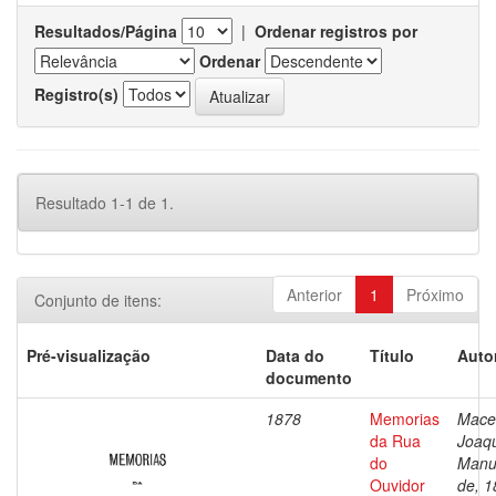
Resultados/Página
|
Ordenar registros por
Ordenar
Registro(s)
Resultado 1-1 de 1.
Anterior
1
Próximo
Conjunto de itens:
Pré-visualização
Data do
Título
Auto
documento
1878
Memorias
Mace
da Rua
Joaq
do
Manu
Ouvidor
de, 1