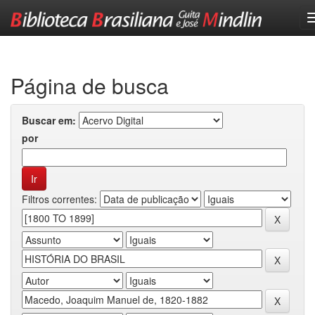
Skip
navigation
Página de busca
Buscar em:
por
Filtros correntes: