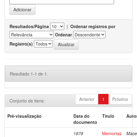
Resultados/Página
|
Ordenar registros por
Ordenar
Registro(s)
Resultado 1-1 de 1.
Anterior
1
Próximo
Conjunto de itens:
Pré-visualização
Data do
Título
Auto
documento
1878
Memorias
Mace