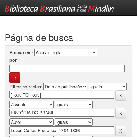
Skip
navigation
Página de busca
Buscar em:
por
Filtros correntes: