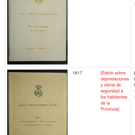
1817
[Edicto sobre
depredaciones
y oferta de
seguridad a
los habitantes
de la
Provincia]