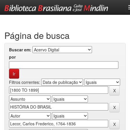
Skip
navigation
Página de busca
Buscar em:
por
Filtros correntes: