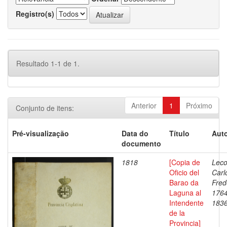
Registro(s)
Resultado 1-1 de 1.
Anterior
1
Próximo
Conjunto de itens:
Pré-visualização
Data do
Título
Auto
documento
1818
[Copia de
Leco
Oficio del
Carl
Barao da
Fred
Laguna al
1764
Intendente
183
de la
Provincia]