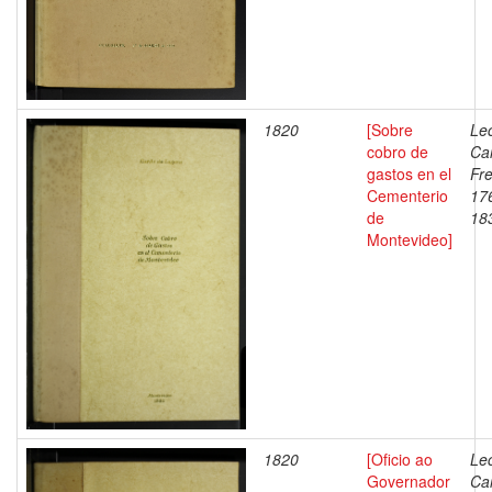
1820
[Sobre
Lec
cobro de
Ca
gastos en el
Fre
Cementerio
17
de
18
Montevideo]
1820
[Oficio ao
Lec
Governador
Ca