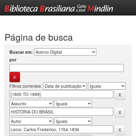
Skip
navigation
Página de busca
Buscar em:
por
Filtros correntes: