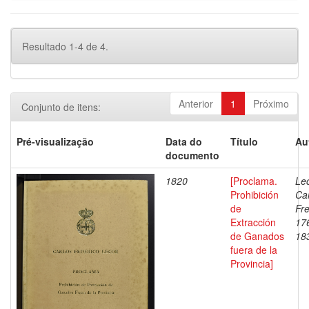
Resultado 1-4 de 4.
Anterior
1
Próximo
Conjunto de itens:
Pré-visualização
Data do
Título
Au
documento
1820
[Proclama.
Lec
Prohibición
Ca
de
Fre
Extracción
17
de Ganados
18
fuera de la
Provincia]