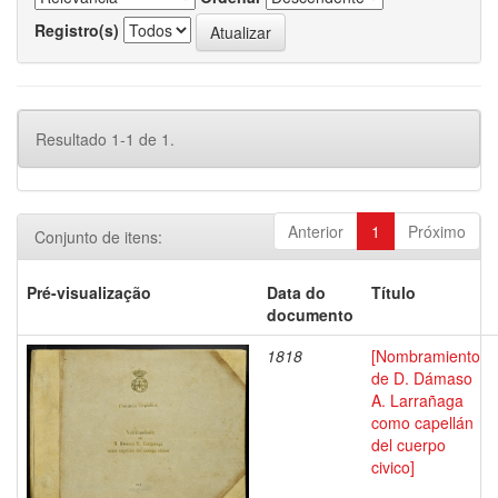
Registro(s)
Resultado 1-1 de 1.
Anterior
1
Próximo
Conjunto de itens:
Pré-visualização
Data do
Título
documento
1818
[Nombramiento
de D. Dámaso
A. Larrañaga
como capellán
del cuerpo
civico]