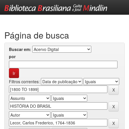
Skip
navigation
Página de busca
Buscar em:
por
Filtros correntes: