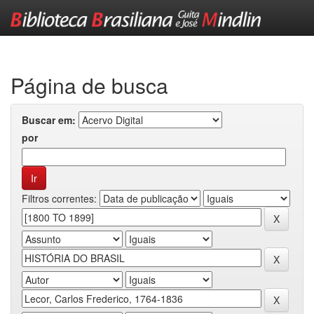
Skip
navigation
Página de busca
Buscar em:
por
Filtros correntes: