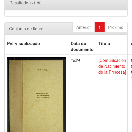
Resultado 1-1 de 1.
Anterior
1
Próximo
Conjunto de itens:
Pré-visualização
Data do
Título
documento
1824
[Comunicación
de Nacimiento
de la Princesa]