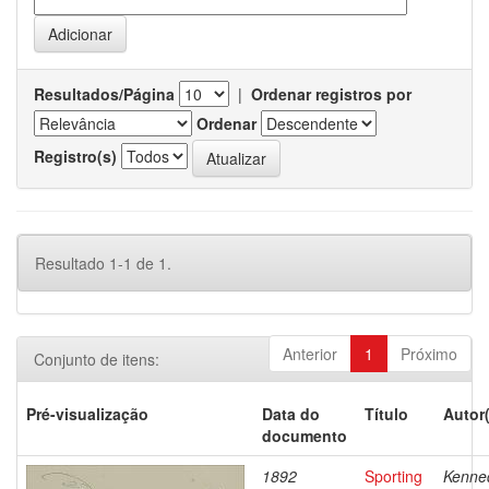
Resultados/Página
|
Ordenar registros por
Ordenar
Registro(s)
Resultado 1-1 de 1.
Anterior
1
Próximo
Conjunto de itens:
Pré-visualização
Data do
Título
Autor
documento
1892
Sporting
Kenne