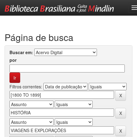
Skip
navigation
Página de busca
Buscar em:
por
Filtros correntes: