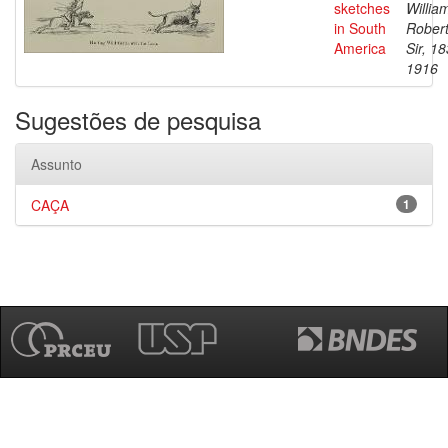
sketches
Willia
in South
Robert
America
Sir, 1
1916
Sugestões de pesquisa
Assunto
CAÇA
1