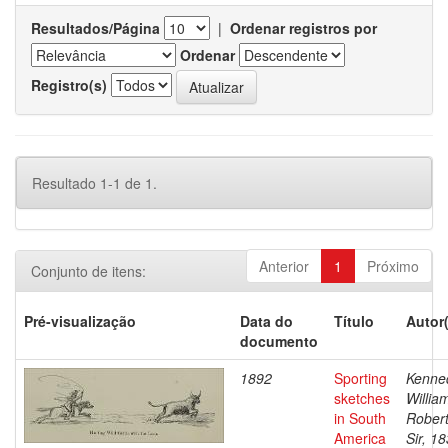
Resultados/Página
|
Ordenar registros por
Ordenar
Registro(s)
Resultado 1-1 de 1.
Anterior
1
Próximo
Conjunto de itens:
Pré-visualização
Data do
Título
Autor
documento
1892
Sporting
Kenne
sketches
Willia
in South
Robert
America
Sir, 1