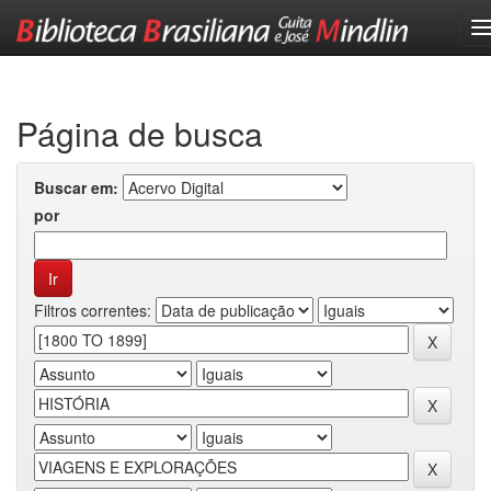
Skip
navigation
Página de busca
Buscar em:
por
Filtros correntes: