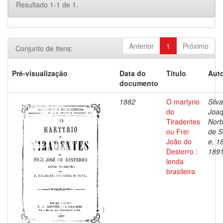
Resultado 1-1 de 1.
Anterior
1
Próximo
Conjunto de itens:
Pré-visualização
Data do
Título
Auto
documento
1882
O martyrio
Silva
do
Joa
Tiradentes
Norb
ou Frei
de S
João do
e, 1
Desterro :
189
lenda
brasileira