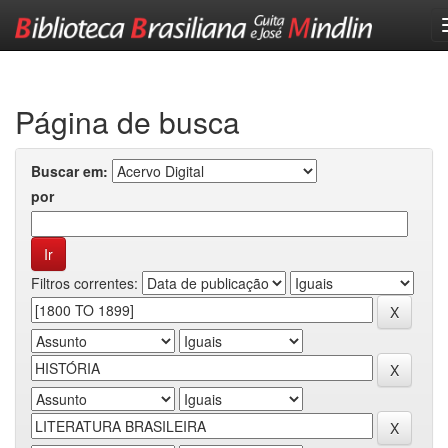
Skip
navigation
Página de busca
Buscar em:
por
Filtros correntes: