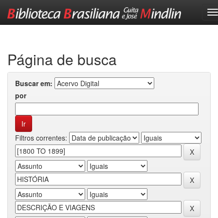
Skip
navigation
Página de busca
Buscar em:
por
Filtros correntes: