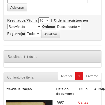
Resultados/Página
|
Ordenar registros por
Ordenar
Registro(s)
Resultado 1-1 de 1.
Anterior
1
Próximo
Conjunto de itens:
Pré-visualização
Data do
Título
Autor(
documento
1887
Cartas
-