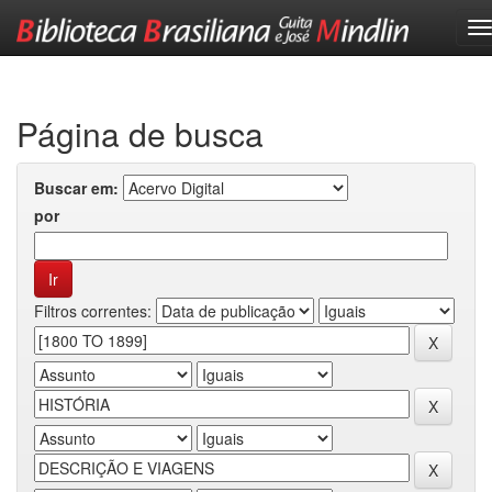
Skip
navigation
Página de busca
Buscar em:
por
Filtros correntes: