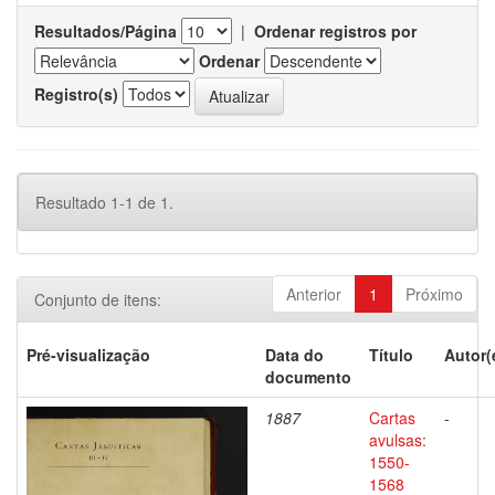
Resultados/Página
|
Ordenar registros por
Ordenar
Registro(s)
Resultado 1-1 de 1.
Anterior
1
Próximo
Conjunto de itens:
Pré-visualização
Data do
Título
Autor(
documento
1887
Cartas
-
avulsas:
1550-
1568