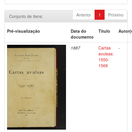
Anterior
1
Próximo
Conjunto de itens:
Pré-visualização
Data do
Título
Autor(
documento
1887
Cartas
-
avulsas:
1550-
1568