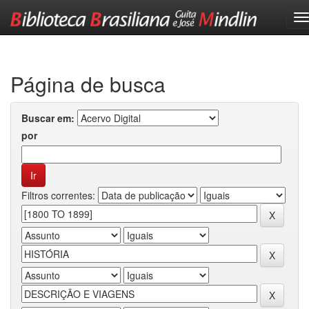
Skip
navigation
Página de busca
Buscar em:
por
Filtros correntes: