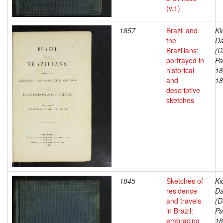
(v.1)
1857
Brazil and
Ki
the
Da
Brazilians:
(D
portrayed in
Pa
historical
18
and
18
descriptive
sketches
1845
Sketches of
Ki
residence
Da
and travels
(D
in Brazil:
Pa
embracing
18