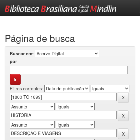
Skip
navigation
Página de busca
Buscar em:
por
Filtros correntes: