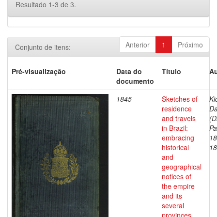
Resultado 1-3 de 3.
Anterior
1
Próximo
Conjunto de itens:
Pré-visualização
Data do
Título
Au
documento
1845
Sketches of
Ki
residence
Da
and travels
(D
in Brazil:
Pa
embracing
18
historical
18
and
geographical
notices of
the empire
and its
several
provinces