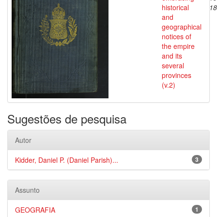
historical
18
and
geographical
notices of
the empire
and its
several
provinces
(v.2)
Sugestões de pesquisa
Autor
Kidder, Daniel P. (Daniel Parish)...
3
Assunto
GEOGRAFIA
1