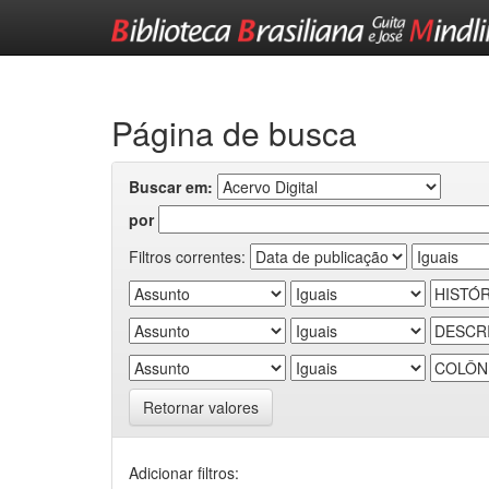
Skip
navigation
Página de busca
Buscar em:
por
Filtros correntes:
Retornar valores
Adicionar filtros: