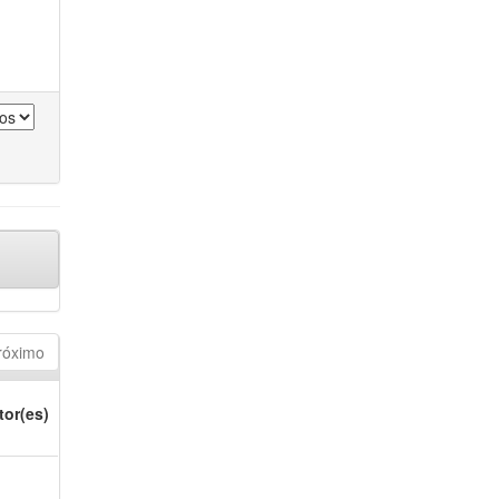
róximo
tor(es)