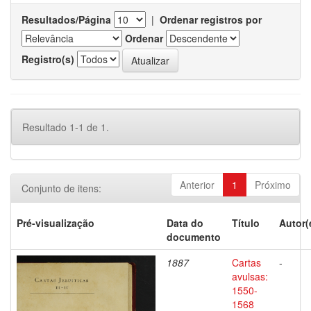
Resultados/Página
|
Ordenar registros por
Ordenar
Registro(s)
Resultado 1-1 de 1.
Anterior
1
Próximo
Conjunto de itens:
Pré-visualização
Data do
Título
Autor(
documento
1887
Cartas
-
avulsas:
1550-
1568