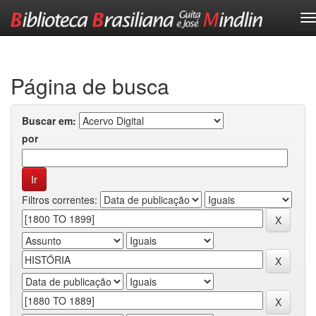
Skip
navigation
Página de busca
Buscar em:
por
Filtros correntes: