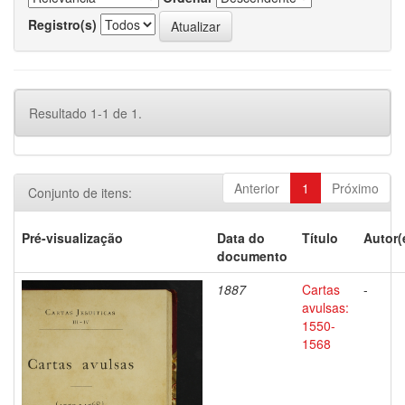
Registro(s)
Resultado 1-1 de 1.
Anterior
1
Próximo
Conjunto de itens:
Pré-visualização
Data do
Título
Autor(
documento
1887
Cartas
-
avulsas:
1550-
1568