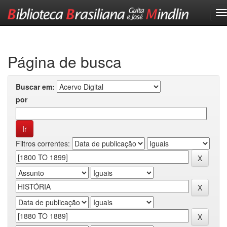
Skip
navigation
Página de busca
Buscar em:
por
Filtros correntes: