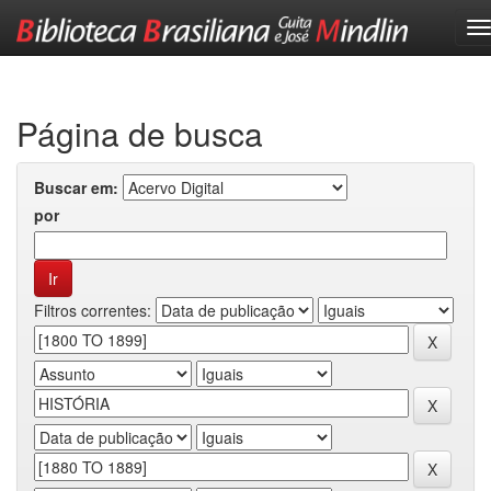
Skip
navigation
Página de busca
Buscar em:
por
Filtros correntes: