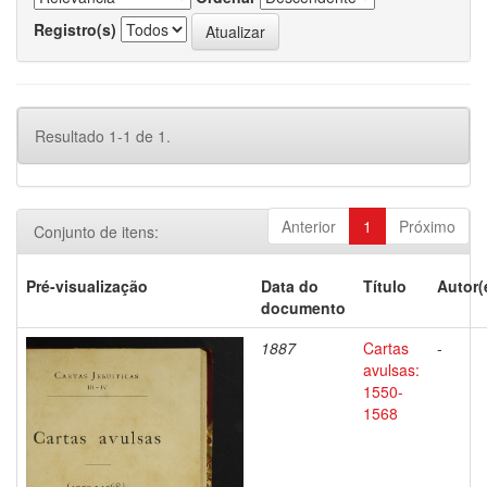
Registro(s)
Resultado 1-1 de 1.
Anterior
1
Próximo
Conjunto de itens:
Pré-visualização
Data do
Título
Autor(
documento
1887
Cartas
-
avulsas:
1550-
1568