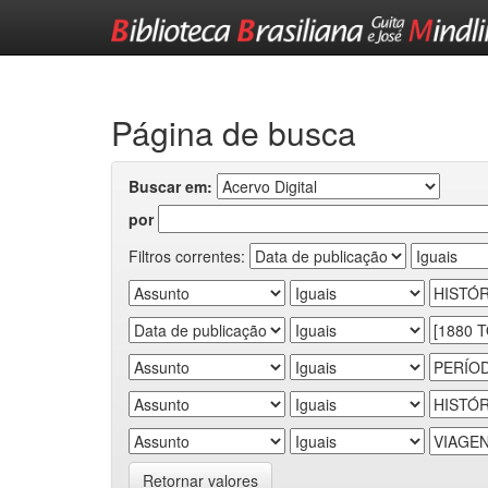
Skip
navigation
Página de busca
Buscar em:
por
Filtros correntes:
Retornar valores