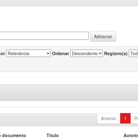
por
Ordenar
Registro(s)
Anterior
1
P
o documento
Título
Autor(