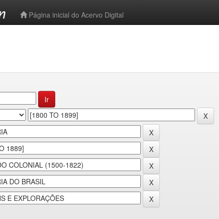
-->
Página inicial do Acervo Digital