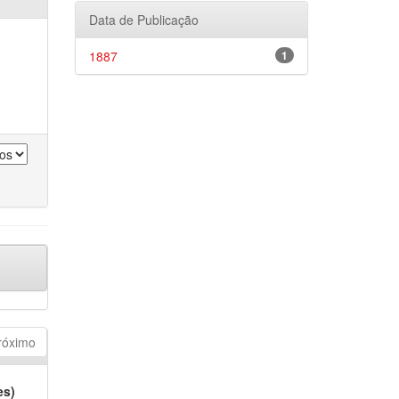
Data de Publicação
1887
1
róximo
es)