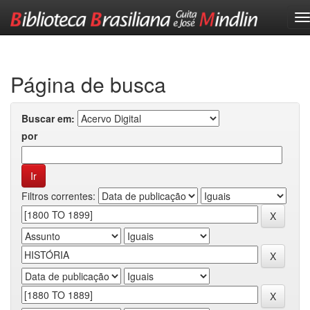
Skip
navigation
Página de busca
Buscar em:
por
Filtros correntes: