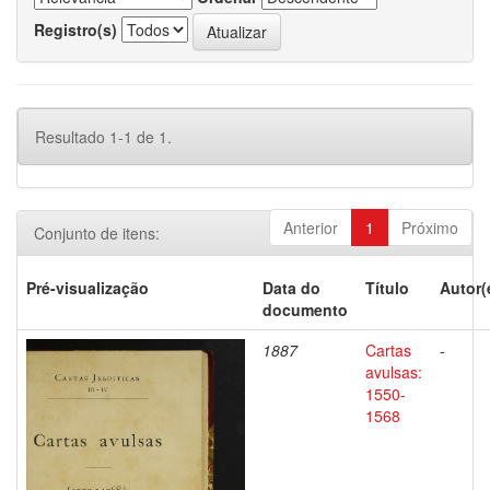
Registro(s)
Resultado 1-1 de 1.
Anterior
1
Próximo
Conjunto de itens:
Pré-visualização
Data do
Título
Autor(
documento
1887
Cartas
-
avulsas:
1550-
1568