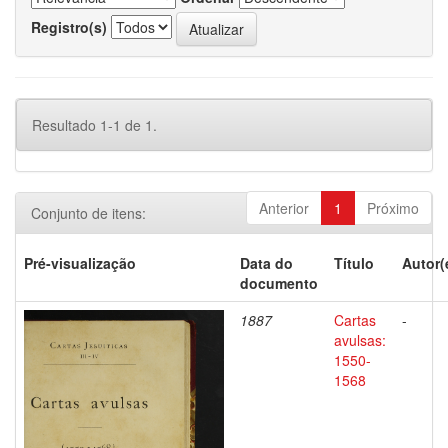
Registro(s)
Resultado 1-1 de 1.
Anterior
1
Próximo
Conjunto de itens:
Pré-visualização
Data do
Título
Autor(
documento
1887
Cartas
-
avulsas:
1550-
1568