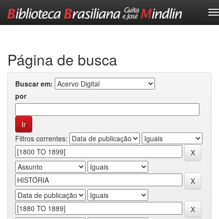
Skip
navigation
Página de busca
Buscar em:
por
Filtros correntes: