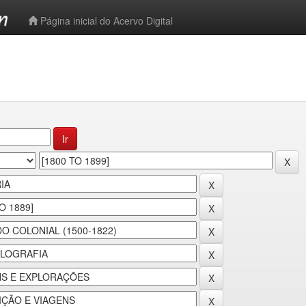
-->
Página inicial do Acervo Digital