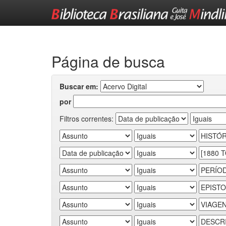
Skip
navigation
Página de busca
Buscar em:
por
Filtros correntes: