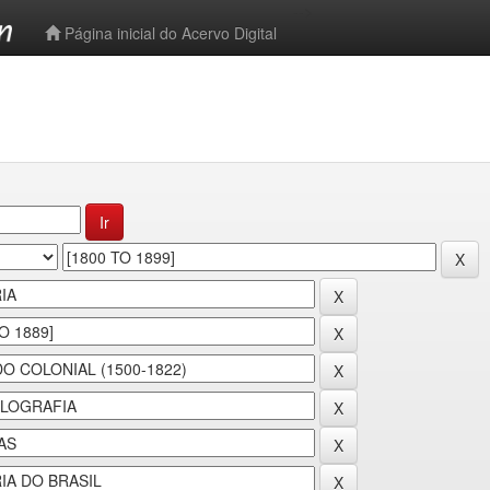
-->
Página inicial do Acervo Digital