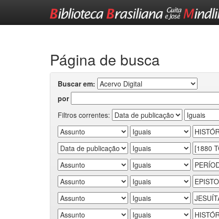
Skip
navigation
Página de busca
Buscar em:
por
Filtros correntes: