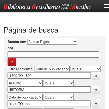
Skip
navigation
Página de busca
Buscar em:
por
Filtros correntes: