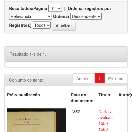
Resultados/Página
|
Ordenar registros por
Ordenar
Registro(s)
Resultado 1-1 de 1.
Anterior
1
Próximo
Conjunto de itens:
Pré-visualização
Data do
Título
Autor(
documento
1887
Cartas
-
avulsas:
1550-
1568