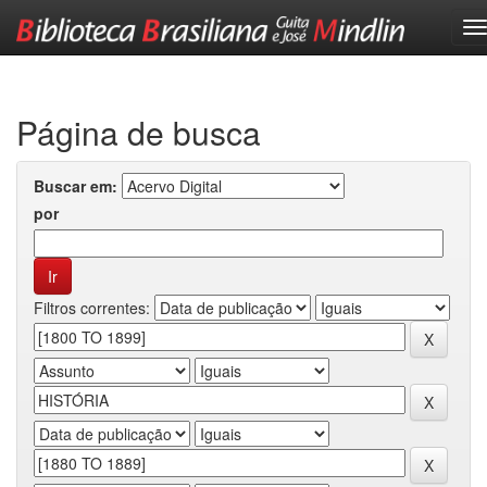
Skip
navigation
Página de busca
Buscar em:
por
Filtros correntes: