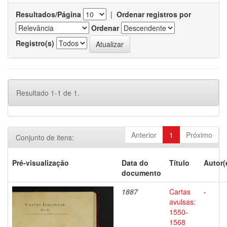
Resultados/Página
|
Ordenar registros por
Ordenar
Registro(s)
Resultado 1-1 de 1.
Anterior
1
Próximo
Conjunto de itens:
Pré-visualização
Data do
Título
Autor(
documento
1887
Cartas
-
avulsas:
1550-
1568