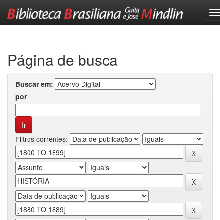
Skip
navigation
Página de busca
Buscar em:
por
Filtros correntes: