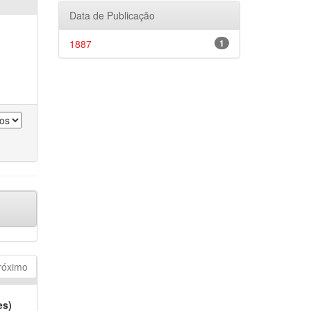
Data de Publicação
1887
1
róximo
es)