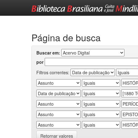
Skip
navigation
Página de busca
Buscar em:
por
Filtros correntes:
Retornar valores