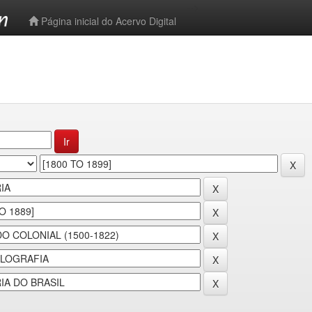
-->
Página inicial do Acervo Digital