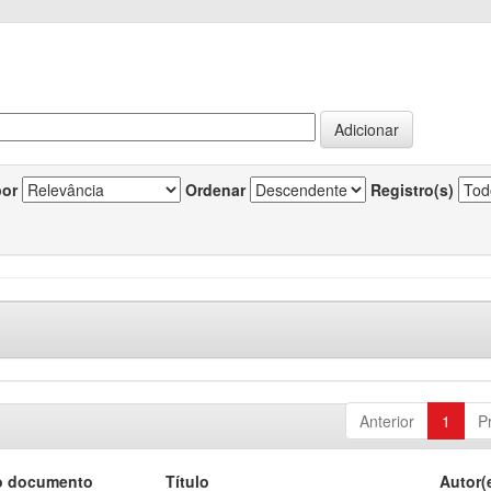
por
Ordenar
Registro(s)
Anterior
1
P
o documento
Título
Autor(