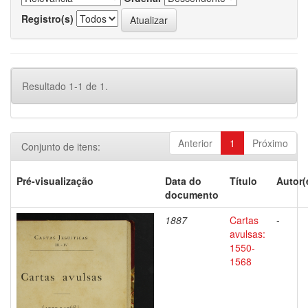
Registro(s)
Resultado 1-1 de 1.
Anterior
1
Próximo
Conjunto de itens:
Pré-visualização
Data do
Título
Autor(
documento
1887
Cartas
-
avulsas:
1550-
1568