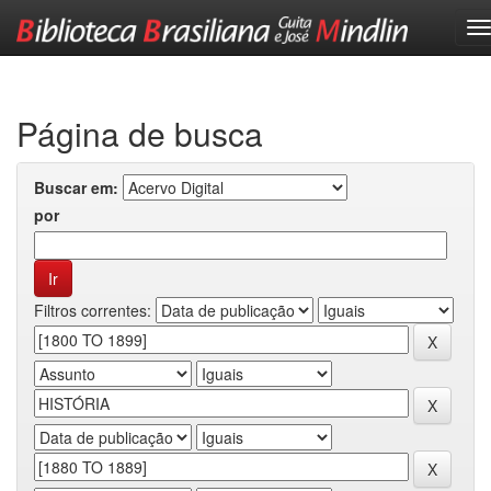
Skip
navigation
Página de busca
Buscar em:
por
Filtros correntes: