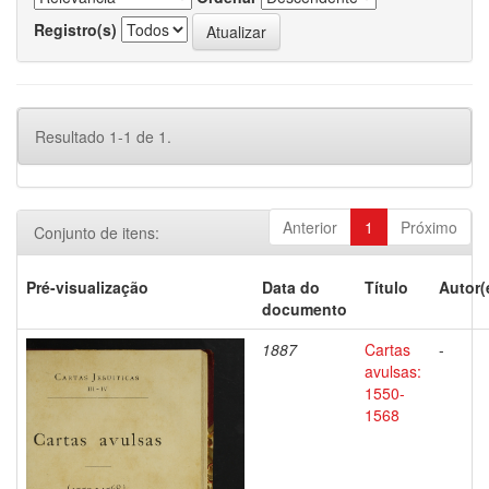
Registro(s)
Resultado 1-1 de 1.
Anterior
1
Próximo
Conjunto de itens:
Pré-visualização
Data do
Título
Autor(
documento
1887
Cartas
-
avulsas:
1550-
1568