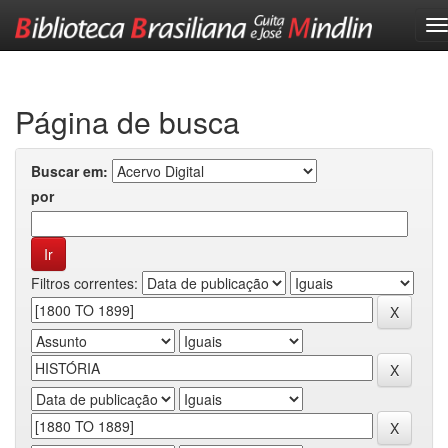
Skip
navigation
Página de busca
Buscar em:
por
Filtros correntes: