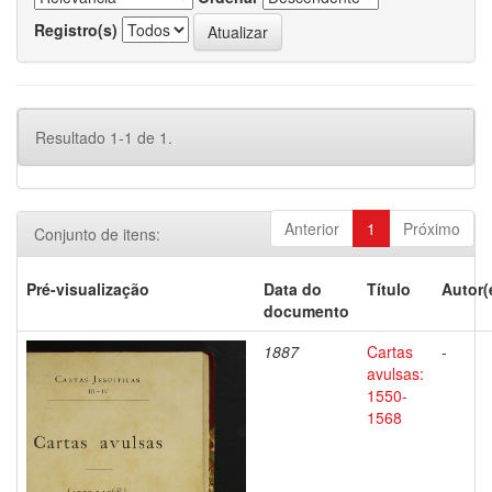
Registro(s)
Resultado 1-1 de 1.
Anterior
1
Próximo
Conjunto de itens:
Pré-visualização
Data do
Título
Autor(
documento
1887
Cartas
-
avulsas:
1550-
1568