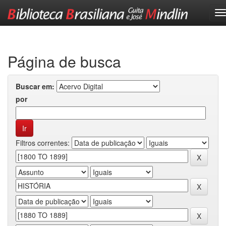
Skip
navigation
Página de busca
Buscar em:
por
Filtros correntes: