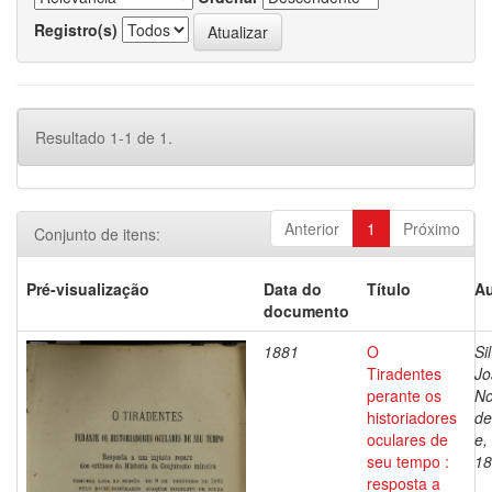
Registro(s)
Resultado 1-1 de 1.
Anterior
1
Próximo
Conjunto de itens:
Pré-visualização
Data do
Título
Au
documento
1881
O
Si
Tiradentes
Jo
perante os
No
historiadores
de
oculares de
e,
seu tempo :
18
resposta a