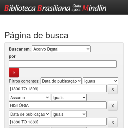
Skip
navigation
Página de busca
Buscar em:
por
Filtros correntes: