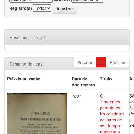
Registro(s)
Resultado 1-1 de 1.
Anterior
1
Próximo
Conjunto de itens:
Pré-visualização
Data do
Título
Au
documento
1881
O
Si
Tiradentes
Jo
perante os
No
historiadores
de
oculares de
e,
seu tempo :
18
resposta a