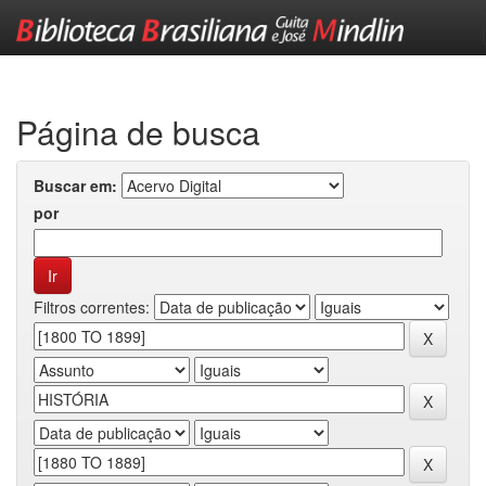
Skip
navigation
Página de busca
Buscar em:
por
Filtros correntes: