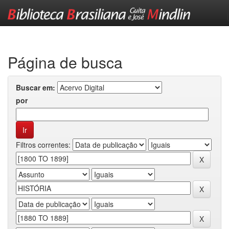
Skip
navigation
Página de busca
Buscar em:
por
Filtros correntes: