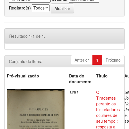
Registro(s)
Resultado 1-1 de 1.
Anterior
1
Próximo
Conjunto de itens:
Pré-visualização
Data do
Título
Au
documento
1881
O
Si
Tiradentes
Jo
perante os
No
historiadores
de
oculares de
e,
seu tempo :
18
resposta a