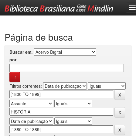
Skip
navigation
Página de busca
Buscar em:
por
Filtros correntes: