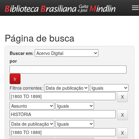
Skip
navigation
Página de busca
Buscar em:
por
Filtros correntes: