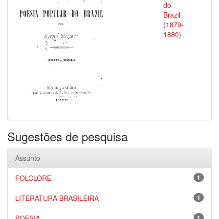
do
Brazil
(1879-
1880)
Sugestões de pesquisa
Assunto
FOLCLORE
1
LITERATURA BRASILEIRA
1
POESIA
1