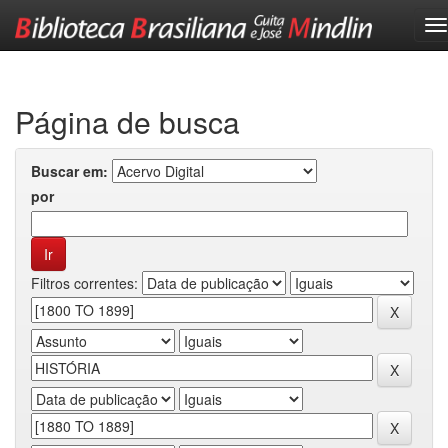
Skip
navigation
Página de busca
Buscar em:
por
Filtros correntes: