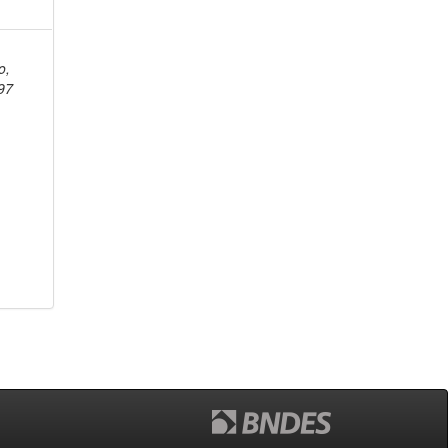
o,
97