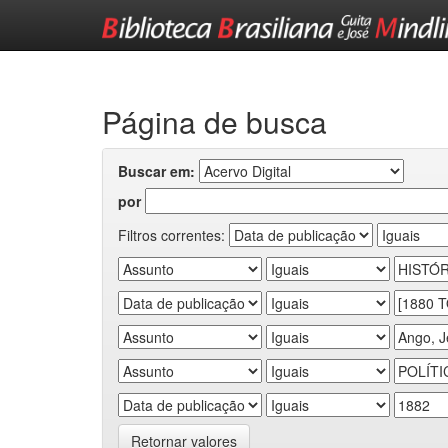
Skip
navigation
Página de busca
Buscar em:
por
Filtros correntes:
Retornar valores