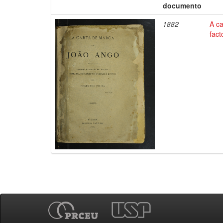
documento
1882
A c
fact