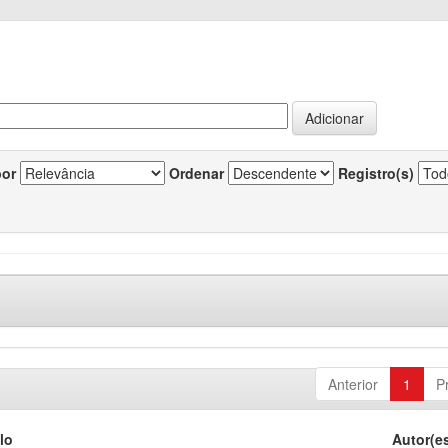
por
Ordenar
Registro(s)
Anterior
1
P
lo
Autor(e