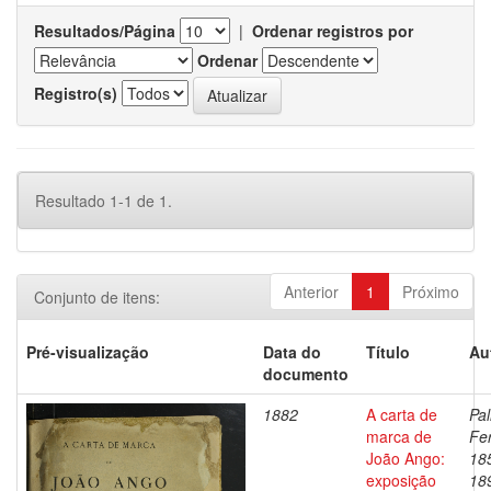
Resultados/Página
|
Ordenar registros por
Ordenar
Registro(s)
Resultado 1-1 de 1.
Anterior
1
Próximo
Conjunto de itens:
Pré-visualização
Data do
Título
Au
documento
1882
A carta de
Pal
marca de
Fe
João Ango:
18
exposição
18