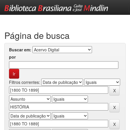
Skip
navigation
Página de busca
Buscar em:
por
Filtros correntes: