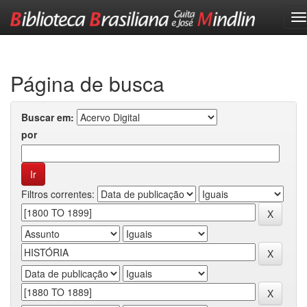
Skip
navigation
Página de busca
Buscar em:
por
Filtros correntes: