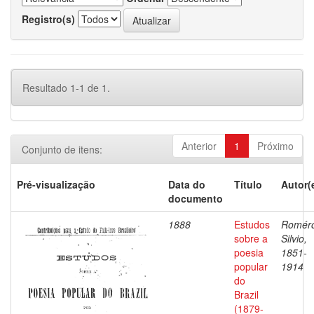
Registro(s)
Resultado 1-1 de 1.
Anterior
1
Próximo
Conjunto de itens:
Pré-visualização
Data do
Título
Autor(
documento
1888
Estudos
Romér
sobre a
Silvio,
poesia
1851-
popular
1914
do
Brazil
(1879-