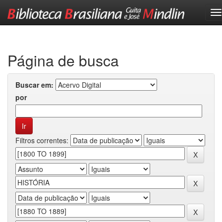
Skip
navigation
Página de busca
Buscar em:
por
Filtros correntes: