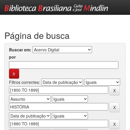
Skip
navigation
Página de busca
Buscar em:
por
Filtros correntes: