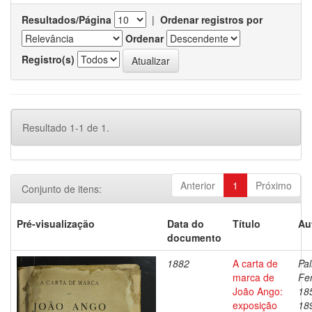
Resultados/Página
|
Ordenar registros por
Ordenar
Registro(s)
Resultado 1-1 de 1.
Anterior
1
Próximo
Conjunto de itens:
Pré-visualização
Data do
Título
Au
documento
1882
A carta de
Pal
marca de
Fe
João Ango:
18
exposição
18