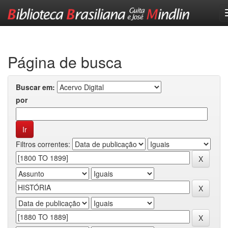
Skip
navigation
Página de busca
Buscar em:
por
Filtros correntes: