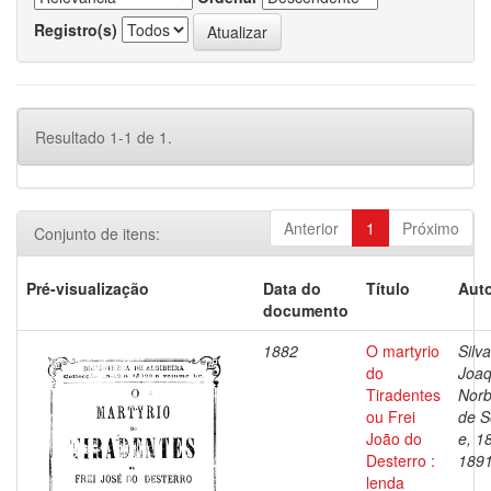
Registro(s)
Resultado 1-1 de 1.
Anterior
1
Próximo
Conjunto de itens:
Pré-visualização
Data do
Título
Auto
documento
1882
O martyrio
Silva
do
Joa
Tiradentes
Norb
ou Frei
de S
João do
e, 1
Desterro :
189
lenda