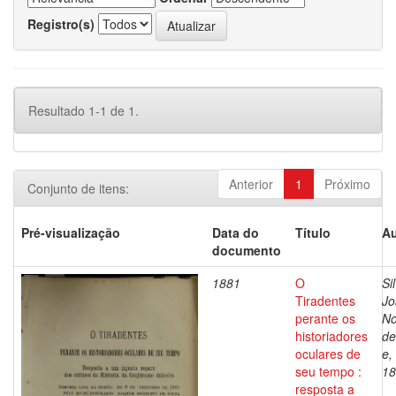
Registro(s)
Resultado 1-1 de 1.
Anterior
1
Próximo
Conjunto de itens:
Pré-visualização
Data do
Título
Au
documento
1881
O
Si
Tiradentes
Jo
perante os
No
historiadores
de
oculares de
e,
seu tempo :
18
resposta a