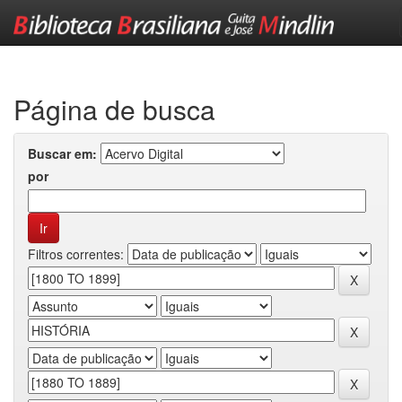
Skip
navigation
Página de busca
Buscar em:
por
Filtros correntes: