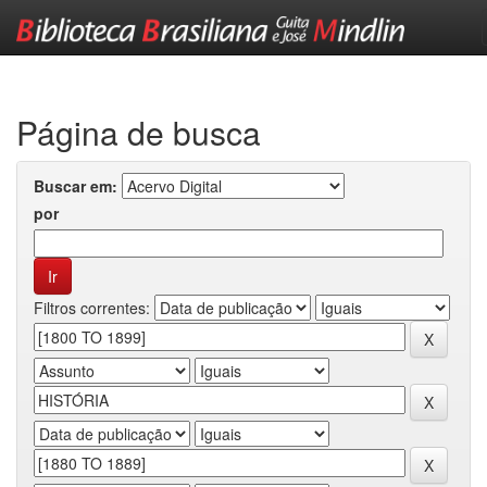
Skip
navigation
Página de busca
Buscar em:
por
Filtros correntes: