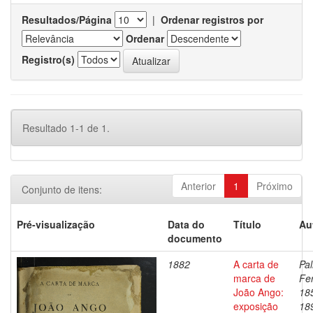
Resultados/Página
|
Ordenar registros por
Ordenar
Registro(s)
Resultado 1-1 de 1.
Anterior
1
Próximo
Conjunto de itens:
Pré-visualização
Data do
Título
Au
documento
1882
A carta de
Pal
marca de
Fe
João Ango:
18
exposição
18