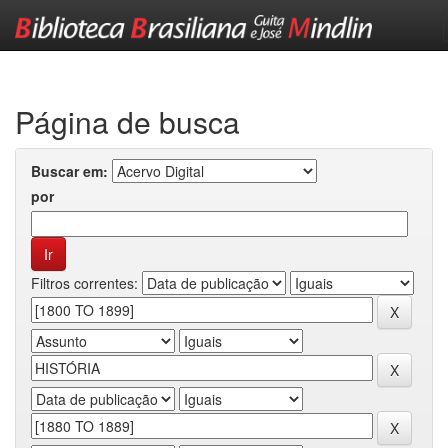
Skip
navigation
Página de busca
Buscar em:
por
Filtros correntes: