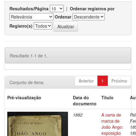
Resultados/Página
|
Ordenar registros por
Ordenar
Registro(s)
Resultado 1-1 de 1.
Anterior
1
Próximo
Conjunto de itens:
Pré-visualização
Data do
Título
Au
documento
1882
A carta de
Pal
marca de
Fe
João Ango:
18
exposição
18