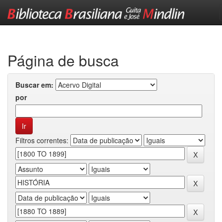
Skip
navigation
Página de busca
Buscar em:
por
Filtros correntes: