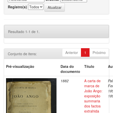
Registro(s)
Resultado 1-1 de 1.
Anterior
1
Próximo
Conjunto de itens:
Pré-visualização
Data do
Título
Au
documento
1882
A carta de
Pal
marca de
Fe
João Ango:
18
exposição
18
summaria
dos factos
extrahida